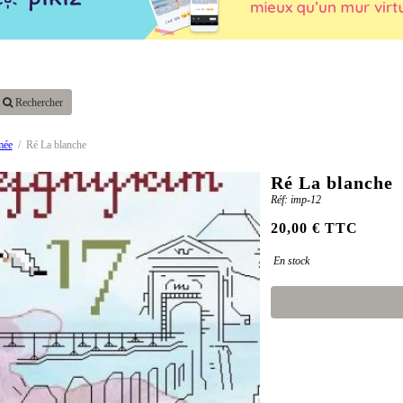
Rechercher
mée
Ré La blanche
Ré La blanche
Réf: imp-12
20,00 € TTC
En stock