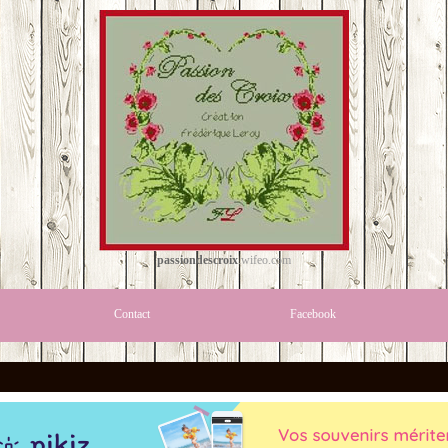
passiondescroix
.wifeo.com
Contact
Facebook