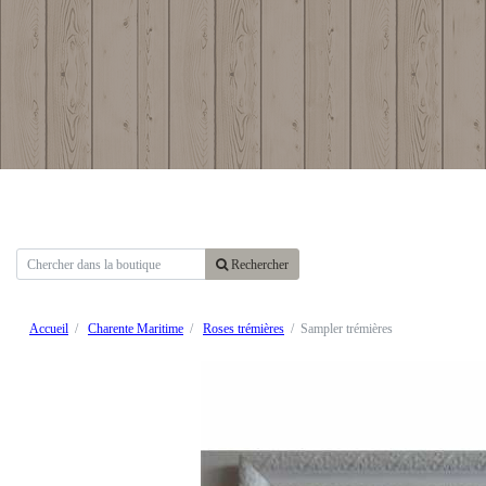
Rechercher
Accueil
Charente Maritime
Roses trémières
Sampler trémières